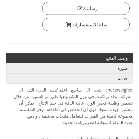
رسالتك
سلة الاستفسارات
وصف المنتج
صورة
خدمة
checkweigher يثبت ال شاسِع اعلم كيف الذي - التي ال
شركة وقد تراكمت في وزن التكنولوجيا على مر السنين. من خلال
تضمين وظيفة فحص الوزن عالية الدقة في خط الإنتاج ، يمكن أن
تتحسن جودة منتجك دون أي انخفاض في الكفاءة. توفر السلسلة
مجموعة كاملة من الميزات للتعامل منتجات مختلفة ، و دمج
جديد المهام استجابة للضروريات الحديثة.
التكامل السهل: ارتفاع قابل للتعديل ، تصميم معياري