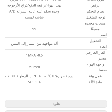
الرفض
تهب الهواء/رافعة الدفع/ذراع الأرجوحة
نظام التحكم
وحدة تحكم عينة عالية السرعة A/D
لوحة التشغيل
شاشة لمسية
منتجات محددة
مسبقًا
99
اسم
التشغيل
آلة مواجهة من اليسار إلى اليمين
اتجاه
الغاز الخارجي
0.6- 1MPA
مصدر
واجهة الهواء
φ8mm
ضغط
عمل بيئة
درجة حرارة: 0 ℃ ～ 40 ℃ ， الرطوبة: 30 ٪ ～ 95 ٪
مادة الآلة
SUS304
على: