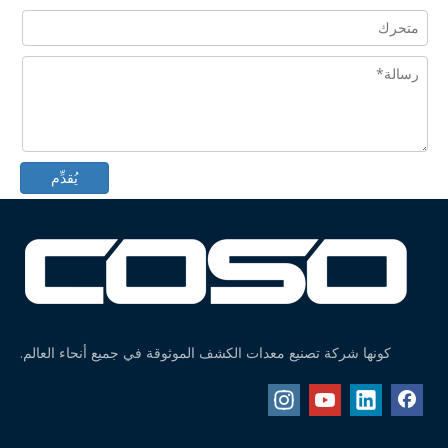
جهاز تدقيق الوزن الديناميكي المغلق للمنتجات كبيرة الحجم
آلة فرز الوزن بأربعة مستويات للبوميلو، البرتقالي
يُقدِّم
جهاز تدقيق الوزن للأكياس الكبيرة في وضع مستقيم على الحزام
جهاز تدقيق الوزن المزود بخاصية رفض نفخة الهواء للأسفل
كونها شركة تصنيع معدات الكشف الموثوقة في جميع أنحاء العالم.