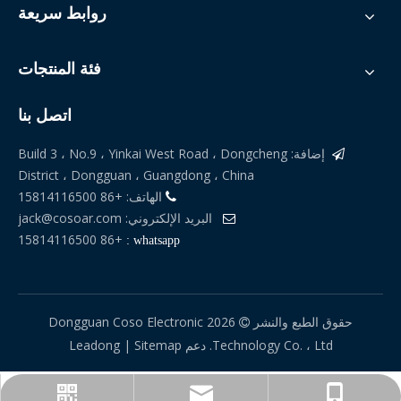
روابط سريعة
فئة المنتجات
اتصل بنا
إضافة: Build 3 ، No.9 ، Yinkai West Road ، Dongcheng

جهاز تدقيق الوزن أحادي القسم موفر للمساحة
جهاز تدقيق الوزن للزجاجات والعلب بدون غطاء من coso
District ، Dongguan ، Guangdong ، China
الهاتف: +86 15814116500

البريد الإلكتروني:
jack@cosoar.com

+86 15814116500
whatsapp :
حقوق الطبع والنشر
2026
Dongguan Coso Electronic

Technology Co. ، Ltd. دعم
Sitemap
|
Leadong
+86 15814116500
jack@cosoar.com
Whatsapp