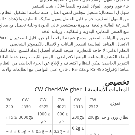
بناء قوي وقوي: الفولاذ المقاوم للصدأ 304 ، بنيت لتستمر
سهل ل استعمال: تشغيل مجلس لمس. اتصال. صلة شاشة التشغيل النظام ه
من السهل التنظيف: حزام قابل للفصل يسهل تفكيكه للتنظيف والإعداد. • السرع
السرعة العالية والدقة: مجهزة بمستشعر عالي الجودة وخلية تحميل مع معالج
تتبع الصفر: المعايرة اليدوية والتلقائية ، وزيادة الدقة
تقرير و البيانات التصدير: مدمج حقيقة الوقت أبلغ عن، قابل للتصدير ل Excel ملف ، تخزين بيانات الإنتاج لمدة سنة واحدة في قرص USB
الاتصال: المنافذ القياسية لتصدير البيانات والاتصال بالكمبيوتر الشخصي
التعلم الذاتي: لا حاجة للمعايرة ، سيجد النظام أفضل إعداد للمنتج. قابلة للتكوين حتى 2000 إعد
أوضاع الكشف المختلفة: الوضع الافتراضي ، الوضع الثابت ، وضع 
التقرير الخاطئ: يمكن للنظام اكتشاف والإبلاغ عن الجزء الخاطئ من الن
منافذ الإخراج: RS-485 و RS-232 ، قادرة على التواصل مع الطابعات وآلات التسمية
تخصيص
المعلمات الأساسية لـ CW CheckWeigher
CW-
CW-
CW-
CW-
CW-
CW-
نموذج
6240
4530
4525
4021
2515
2512
≤ 1000
≤ 1000
نطاق وزن واحد
≤200g
≤200g
≤3000g
≤ 15 كجم
جم
جم
± 0.2g
± 2g ~ ±
± 0.5g ~
± 0.3g ~
± 0.3g ~
صحة
± 0. 1g
~ ±