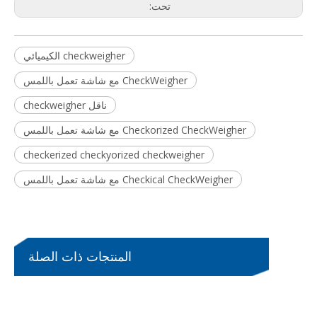
تحت:
جهاز تدقيق الوزن للخدمة الشاقة للتطبيقات الصناعية
جهاز فحص وزن الطعام الخطي مع جهاز الكشف عن المعادن
checkweigher الكيميائي
CheckWeigher مع شاشة تعمل باللمس
ناقل checkweigher
Checkorized CheckWeigher مع شاشة تعمل باللمس
checkerized checkyorized checkweigher
Checkical CheckWeigher مع شاشة تعمل باللمس
جهاز تدقيق الوزن المقاوم للانفجار للمصانع الكيميائية
جهاز تدقيق الوزن بأسطوانة أحادية القسم لصناديق ثقيلة بوزن 25 كجم
المنتجات ذات الصلة