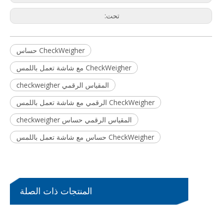
تحت:
جهاز تدقيق الوزن المقاوم للانفجار للمصانع الكيميائية
جهاز تدقيق الوزن بأسطوانة أحادية القسم لصناديق ثقيلة بوزن 25 كجم
CheckWeigher حساس
CheckWeigher مع شاشة تعمل باللمس
المقياس الرقمي checkweigher
CheckWeigher الرقمي مع شاشة تعمل باللمس
المقياس الرقمي حساس checkweigher
CheckWeigher حساس مع شاشة تعمل باللمس
12-ميزان خطي ذو رأس لشريحة لحم الدوريان
جهاز تدقيق الوزن ذو سعة كبيرة للكرتون الكامل للمنتجات
المنتجات ذات الصلة