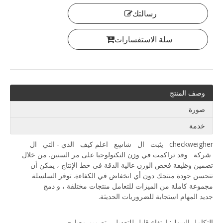
رسالتك
سلة الاستفسارات
وصف المنتج
صورة
خدمة
checkweigher يثبت ال شاسِع اعلم كيف الذي - التي ال
شركة وقد تراكمت في وزن التكنولوجيا على مر السنين. من خلال
تضمين وظيفة فحص الوزن عالية الدقة في خط الإنتاج ، يمكن أن
تتحسن جودة منتجك دون أي انخفاض في الكفاءة. توفر السلسلة
مجموعة كاملة من الميزات للتعامل منتجات مختلفة ، و دمج
جديد المهام استجابة للضروريات الحديثة.
التكامل السهل: ارتفاع قابل للتعديل ، تصميم معياري