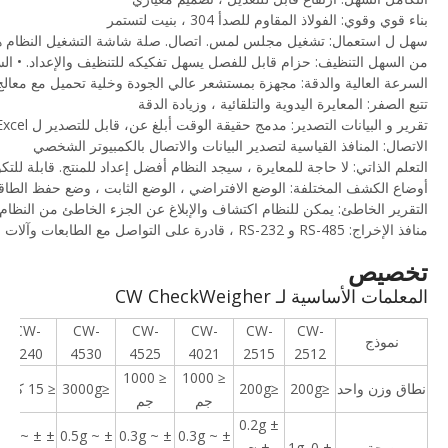
بناء قوي وقوي: الفولاذ المقاوم للصدأ 304 ، بنيت لتستمر
سهل ل استعمال: تشغيل مجلس لمس. اتصال. صلة شاشة التشغيل النظام ه
من السهل التنظيف: حزام قابل للفصل يسهل تفكيكه للتنظيف والإعداد. • السرع
السرعة العالية والدقة: مجهزة بمستشعر عالي الجودة وخلية تحميل مع معالج
تتبع الصفر: المعايرة اليدوية والتلقائية ، وزيادة الدقة
تقرير و البيانات التصدير: مدمج حقيقة الوقت أبلغ عن، قابل للتصدير ل Excel ملف ، تخزين بيانات الإنتاج لمدة سنة واحدة في قرص USB
الاتصال: المنافذ القياسية لتصدير البيانات والاتصال بالكمبيوتر الشخصي
التعلم الذاتي: لا حاجة للمعايرة ، سيجد النظام أفضل إعداد للمنتج. قابلة للتكوين حتى 2000 إعد
أوضاع الكشف المختلفة: الوضع الافتراضي ، الوضع الثابت ، وضع 
التقرير الخاطئ: يمكن للنظام اكتشاف والإبلاغ عن الجزء الخاطئ من الن
منافذ الإخراج: RS-485 و RS-232 ، قادرة على التواصل مع الطابعات وآلات التسمية
تخصيص
المعلمات الأساسية لـ CW CheckWeigher
CW-
CW-
CW-
CW-
CW-
CW-
نموذج
6240
4530
4525
4021
2515
2512
≤ 1000
≤ 1000
نطاق وزن واحد
≤200g
≤200g
≤3000g
≤ 15 كجم
جم
جم
± 0.2g
± 2g ~ ±
± 0.5g ~
± 0.3g ~
± 0.3g ~
صحة
± 0. 1g
~ ±