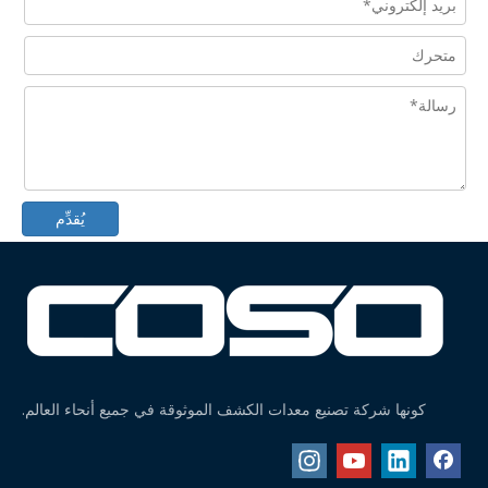
جهاز تدقيق الوزن للأكياس الكبيرة في وضع مستقيم على الحزام
جهاز تدقيق الوزن المزود بخاصية رفض نفخة الهواء للأسفل
يُقدِّم
جهاز تدقيق الوزن أحادي القسم موفر للمساحة
جهاز تدقيق الوزن للزجاجات والعلب بدون غطاء من coso
كونها شركة تصنيع معدات الكشف الموثوقة في جميع أنحاء العالم.