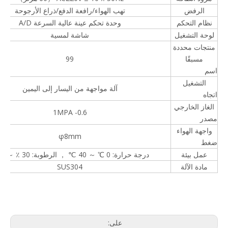
الرفض
تهب الهواء/رافعة الدفع/ذراع الأرجوحة
نظام التحكم
وحدة تحكم عينة عالية السرعة A/D
لوحة التشغيل
شاشة لمسية
منتجات محددة
مسبقًا
99
اسم
التشغيل
آلة مواجهة من اليسار إلى اليمين
اتجاه
الغاز الخارجي
0.6- 1MPA
مصدر
جهاز تدقيق الوزن للخدمة الشاقة للتطبيقات الصناعية
جهاز فحص وزن الطعام الخطي مع جهاز الكشف عن المعادن
واجهة الهواء
φ8mm
ضغط
عمل بيئة
درجة حرارة: 0 ℃ ～ 40 ℃ ， الرطوبة: 30 ٪ ～ 95 ٪
مادة الآلة
SUS304
على: