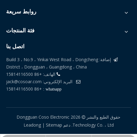
روابط سريعة
فئة المنتجات
اتصل بنا
إضافة: Build 3 ، No.9 ، Yinkai West Road ، Dongcheng

جهاز تدقيق الوزن ثنائي المستوى لصناعة الأغذية
آلة فرز الوزن للفواكه
District ، Dongguan ، Guangdong ، China
الهاتف: +86 15814116500

البريد الإلكتروني:
jack@cosoar.com

+86 15814116500
whatsapp :
حقوق الطبع والنشر
2026
Dongguan Coso Electronic

Technology Co. ، Ltd. دعم
Sitemap
|
Leadong